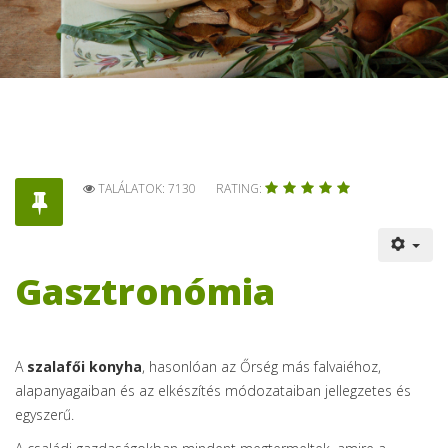
TALÁLATOK: 7130
RATING:
Gasztronómia
A
szalafői konyha
, hasonlóan az Őrség más falvaiéhoz,
alapanyagaiban és az elkészítés módozataiban jellegzetes és
egyszerű.