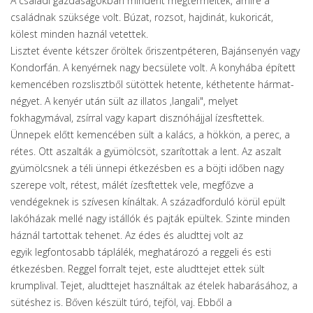
A családi gazdaságokban mindent megtermeltek, amire a
családnak szüksége volt. Búzat, rozsot, hajdinát, kukoricát,
kölest minden haznál vetettek.
Lisztet évente kétszer őröltek őriszentpéteren, Bajánsenyén vagy
Kondorfán. A kenyérnek nagy becsülete volt. A konyhába épített
kemencében rozslisztből sütöttek hetente, kéthetente hármat-
négyet. A kenyér után sült az illatos ,langali", melyet
fokhagymával, zsírral vagy kapart disznóhájjal ízesftettek.
Ünnepek előtt kemencében sült a kalács, a hökkön, a perec, a
rétes. Ott aszalták a gyümölcsöt, szarítottak a lent. Az aszalt
gyümölcsnek a téli ünnepi étkezésben es a böjti időben nagy
szerepe volt, rétest, málét ízesftettek vele, megfőzve a
vendégeknek is szívesen kínáltak. A századforduló körül epült
lakóházak mellé nagy istállók és pajták epültek. Szinte minden
háznál tartottak tehenet. Az édes és aludttej volt az
egyik legfontosabb táplálék, meghatározó a reggeli és esti
étkezésben. Reggel forralt tejet, este aludttejet ettek sült
krumplival. Tejet, aludttejet használtak az ételek habarásához, a
sütéshez is. Bőven készült túró, tejföl, vaj. Ebből a