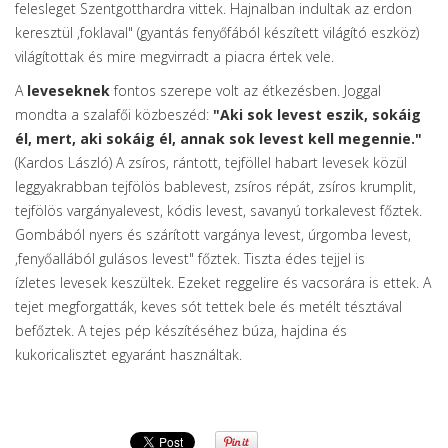
felesleget Szentgotthardra vittek. Hajnalban indultak az erdon
keresztül ,foklaval" (gyantás fenyőfából készített világító eszköz)
világítottak és mire megvirradt a piacra értek vele.
A
leveseknek
fontos szerepe volt az étkezésben. Joggal
mondta a szalafői közbeszéd:
"Aki sok levest eszik, sokáig
él, mert, aki sokáig él, annak sok levest kell megennie."
(Kardos László) A zsíros, rántott, tejföllel habart levesek közül
leggyakrabban tejfölös bablevest, zsíros répát, zsíros krumplit,
tejfölös vargányalevest, kódis levest, savanyú torkalevest főztek.
Gombából nyers és szárított vargánya levest, úrgomba levest,
,fenyőallából gulásos levest" főztek. Tiszta édes tejjel is
ízletes levesek keszültek. Ezeket reggelire és vacsorára is ettek. A
tejet megforgatták, keves sót tettek bele és metélt tésztával
befőztek. A tejes pép készítéséhez búza, hajdina és
kukoricalisztet egyaránt használtak.