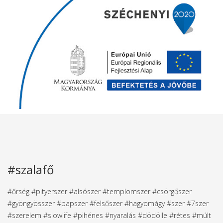
#szalafő
#őrség #pityerszer #alsószer #templomszer #csörgőszer
#gyöngyösszer #papszer #felsőszer #hagyomágy #szer #7szer
#szerelem #slowlife #pihénes #nyaralás #dödölle #rétes #múlt