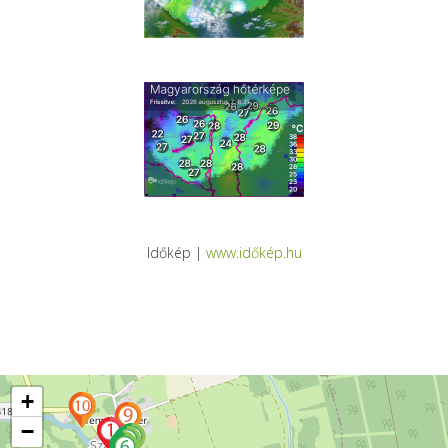
Időkép |
www.időkép.hu
+
−