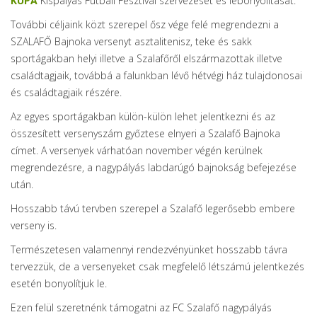
KUPA
Kispályás Futball Fesztivál szervezését és lebonyolítását.
További céljaink közt szerepel ősz vége felé megrendezni a
SZALAFŐ Bajnoka versenyt asztalitenisz, teke és sakk
sportágakban helyi illetve a Szalafőről elszármazottak illetve
családtagjaik, továbbá a falunkban lévő hétvégi ház tulajdonosai
és családtagjaik részére.
Az egyes sportágakban külön-külön lehet jelentkezni és az
összesített versenyszám győztese elnyeri a Szalafő Bajnoka
címet. A versenyek várhatóan november végén kerülnek
megrendezésre, a nagypályás labdarúgó bajnokság befejezése
után.
Hosszabb távú tervben szerepel a Szalafő legerősebb embere
verseny is.
Természetesen valamennyi rendezvényünket hosszabb távra
tervezzük, de a versenyeket csak megfelelő létszámú jelentkezés
esetén bonyolítjuk le.
Ezen felül szeretnénk támogatni az FC Szalafő nagypályás