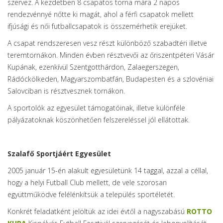
szervez. A kezdetben 8 csapatos torna mára 2 napos
rendezvénnyé nőtte ki magát, ahol a férfi csapatok mellett
ifjúsági és női futballcsapatok is összemérhetik erejüket.
A csapat rendszeresen vesz részt különböző szabadtéri illetve
teremtornákon. Minden évben résztvevői az őriszentpéteri Vásár
Kupának, ezenkívül Szentgotthárdon, Zalaegerszegen,
Rádóckölkeden, Magyarszombatfán, Budapesten és a szlovéniai
Salovciban is résztvesznek tornákon.
A sportolók az egyesület támogatóinak, illetve különféle
pályázatoknak köszönhetően felszereléssel jól ellátottak.
Szalafő Sportjáért Egyesület
2005 január 15-én alakult egyesületünk 14 taggal, azzal a céllal,
hogy a helyi Futball Club mellett, de vele szorosan
együttműködve felélénkítsük a település sportéletét.
Konkrét feladatként jelöltük az idei évtől a nagyszabású
ROTTO