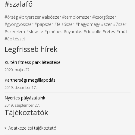
#szalafő
#őrség #pityerszer #alsószer #templomszer #csörgőszer
#gyöngyösszer #papszer #felsőszer #hagyomágy #szer #7szer
#szerelem #slowlife #pihénes #nyaralás #dödölle #rétes #múlt
#építészet
Legfrisseb hírek
Kültéri fitness park létesítése
2020. május 27.
Partnerségi megállapodás
2019. december 17.
Nyertes pályázataink
2019. szeptember 27.
Tájékoztatók
Adatkezelési tájékoztató