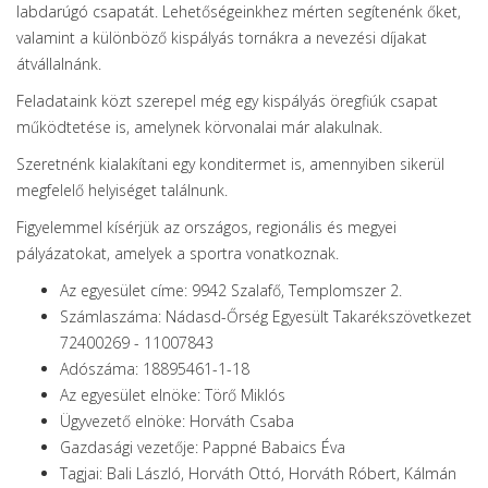
labdarúgó csapatát. Lehetőségeinkhez mérten segítenénk őket,
valamint a különböző kispályás tornákra a nevezési díjakat
átvállalnánk.
Feladataink közt szerepel még egy kispályás öregfiúk csapat
működtetése is, amelynek körvonalai már alakulnak.
Szeretnénk kialakítani egy konditermet is, amennyiben sikerül
megfelelő helyiséget találnunk.
Figyelemmel kísérjük az országos, regionális és megyei
pályázatokat, amelyek a sportra vonatkoznak.
Az egyesület címe: 9942 Szalafő, Templomszer 2.
Számlaszáma: Nádasd-Őrség Egyesült Takarékszövetkezet
72400269 - 11007843
Adószáma: 18895461-1-18
Az egyesület elnöke: Törő Miklós
Ügyvezető elnöke: Horváth Csaba
Gazdasági vezetője: Pappné Babaics Éva
Tagjai: Bali László, Horváth Ottó, Horváth Róbert, Kálmán