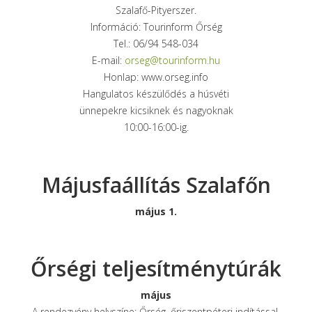
Szalafő-Pityerszer.
Információ: Tourinform Őrség
Tel.: 06/94 548-034
E-mail:
orseg@tourinform.hu
Honlap: www.orseg.info
Hangulatos készülődés a húsvéti
ünnepekre kicsiknek és nagyoknak
10:00-16:00-ig.
Májusfaállítás Szalafőn
május 1.
Őrségi teljesítménytúrák
május
A rendezvény helyszíne: Őrség, őriszentpéteri indítással.