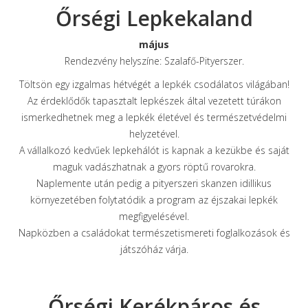
Őrségi Lepkekaland
május
Rendezvény helyszíne: Szalafő-Pityerszer.
Töltsön egy izgalmas hétvégét a lepkék csodálatos világában!
Az érdeklődők tapasztalt lepkészek által vezetett túrákon
ismerkedhetnek meg a lepkék életével és természetvédelmi
helyzetével.
A vállalkozó kedvűek lepkehálót is kapnak a kezükbe és saját
maguk vadászhatnak a gyors röptű rovarokra.
Naplemente után pedig a pityerszeri skanzen idillikus
környezetében folytatódik a program az éjszakai lepkék
megfigyelésével.
Napközben a családokat természetismereti foglalkozások és
játszóház várja.
Őrségi Kerékpáros és