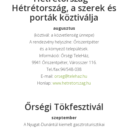
Hétrétország, a szerek és
porták köztiválja
augusztus
(köztivál: a közvetlenség ünnepe)
A rendezvény helyszíne: Őriszentpéter
és a környező települések.
Információ: Őrségi TeleHáz,
9941 Őriszentpéter, Városszer 116.
Tel./fax:94/548-038
E-mail:
orseg@telehaz.hu
Honlap:
www.hetretorszag.hu
Őrségi Tökfesztivál
szeptember
A Nyugat-Dunántúl kiemelt gasztroturisztikai