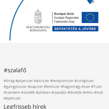
#szalafő
#őrség #pityerszer #alsószer #templomszer #csörgőszer
#gyöngyösszer #papszer #felsőszer #hagyomágy #szer #7szer
#szerelem #slowlife #pihénes #nyaralás #dödölle #rétes #múlt
#építészet
Legfrisseb hírek