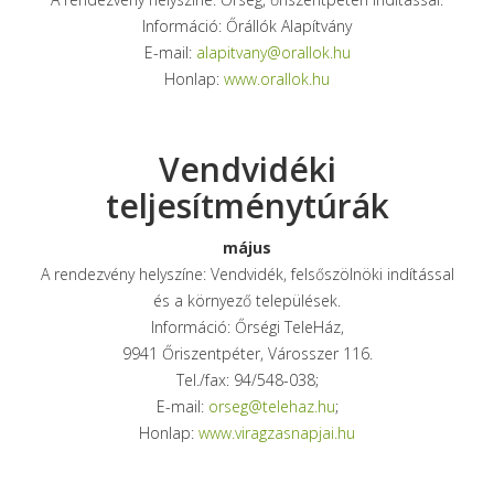
Információ: Őrállók Alapítvány
E-mail:
alapitvany@orallok.hu
Honlap:
www.orallok.hu
Vendvidéki
teljesítménytúrák
május
A rendezvény helyszíne: Vendvidék, felsőszölnöki indítással
és a környező települések.
Információ: Őrségi TeleHáz,
9941 Őriszentpéter, Városszer 116.
Tel./fax: 94/548-038;
E-mail:
orseg@telehaz.hu
;
Honlap:
www.viragzasnapjai.hu