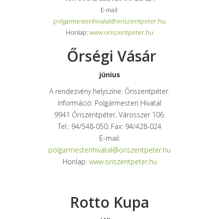
E-mail:
polgarmesterihivatal@oriszentpeter.hu
Honlap:
www.oriszentpeter.hu
Őrségi Vásár
június
A rendezvény helyszíne: Őriszentpéter.
Információ: Polgármesteri Hivatal
9941 Őriszentpéter, Városszer 106.
Tel.: 94/548-050; Fax: 94/428-024
E-mail:
polgarmesterihivatal@oriszentpeter.hu
Honlap:
www.oriszentpeter.hu
Rotto Kupa