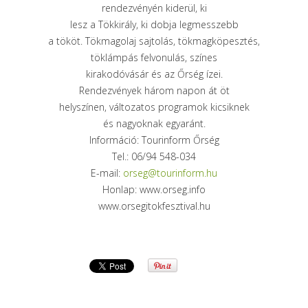
rendezvényén kiderül, ki
lesz a Tökkirály, ki dobja legmesszebb
a tököt. Tökmagolaj sajtolás, tökmagköpesztés,
töklámpás felvonulás, színes
kirakodóvásár és az Őrség ízei.
Rendezvények három napon át öt
helyszínen, változatos programok kicsiknek
és nagyoknak egyaránt.
Információ: Tourinform Őrség
Tel.: 06/94 548-034
E-mail:
orseg@tourinform.hu
Honlap: www.orseg.info
www.orsegitokfesztival.hu