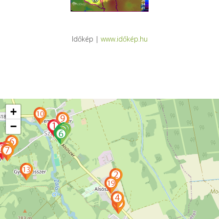
Időkép |
www.időkép.hu
+
−