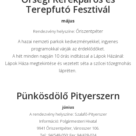
Terepfutó Fesztivál
május
Őriszentpéter
Rendezvény helyszíne:
A hazai nemzeti parkok kedvezményekkel, ingyenes
programokkal várják az érdeklődőket.
A hét minden napján 10 órás indítással a Lápok Házánál:
Lápok Háza megtekintése és vezetett séta a szőcei tőzegmohás
lápréten.
Pünkösdölő Pityerszern
június
A rendezvény helyszíne: Szalafő-Pityerszer
Információ: Polgármesteri Hivatal
9941 Őriszentpéter, Városszer 106.
Tel.: 94/548-050; Fax: 94/428-024