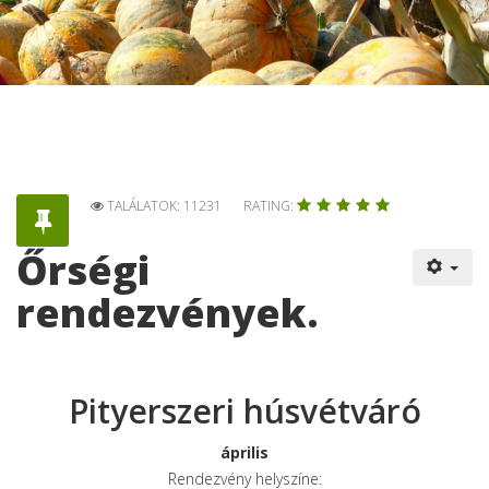
TALÁLATOK: 11231
RATING:
Őrségi
rendezvények.
Pityerszeri húsvétváró
április
Rendezvény helyszíne: